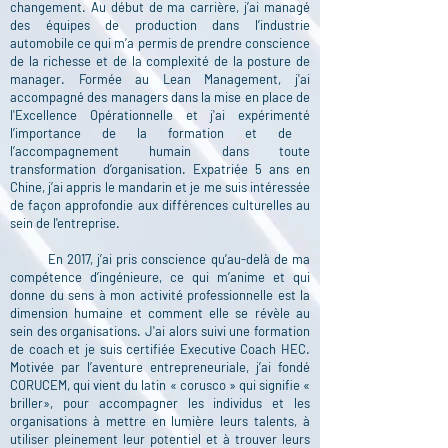
changement. Au début de ma carrière, j’ai managé
des équipes de production dans l’industrie
automobile ce qui m’a permis de prendre conscience
de la richesse et de la complexité de la posture de
manager.
Formée au Lean Management, j'ai
accompagné des managers dans la mise en place de
l'Excellence Opérationnelle et j'ai expérimenté
l’importance de la formation et de
l’accompagnement humain dans toute
transformation d’organisation.
Expatriée 5 ans en
Chine,
j’ai appris le mandarin
et je me suis intéressée
de façon approfondie aux différences culturelles au
sein de l'entreprise.
En 2017, j’ai pris conscience qu’au-delà de ma
compétence d’ingénieure, ce qui m’anime et qui
donne du sens à mon activité professionnelle est la
dimension humaine et comment elle se révèle au
sein des organisations. J'ai alors suivi une formation
de coach et je suis certifiée Executive Coach HEC.
Motivée par l’aventure entrepreneuriale, j’ai fondé
CORUCEM, qui vient du latin « corusco » qui signifie «
briller», pour accompagner les individus et les
organisations à mettre en lumière leurs talents, à
utiliser pleinement leur potentiel et
à trouver leurs